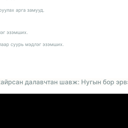
уулах арга замууд.
лэг эзэмших.
лаар суурь мэдлэг эзэмших.
 хайрсан далавчтан шавж: Нугын бор эрв