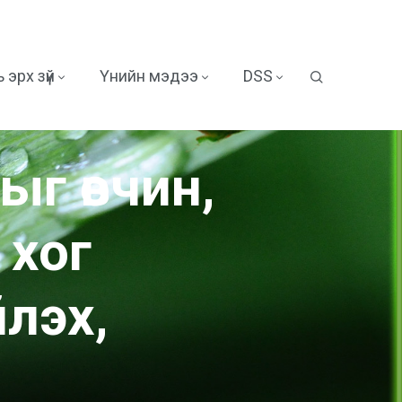
 эрх зүй
Үнийн мэдээ
DSS
ыг өвчин,
 хог
лэх,