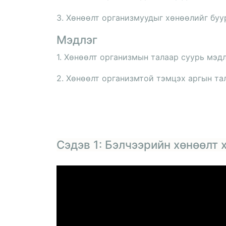
3. Хөнөөлт организмуудыг хөнөөлийг буур
Мэдлэг
1. Хөнөөлт организмын талаар суурь мэд
2. Хөнөөлт организмтой тэмцэх аргын та
Сэдэв 1: Бэлчээрийн хөнөөлт