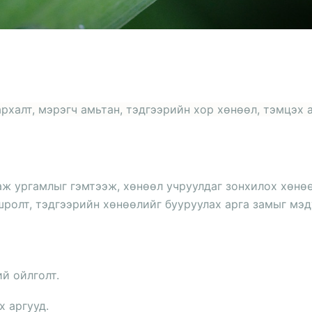
рхалт, мэрэгч амьтан, тэдгээрийн хор хөнөөл, тэмцэх 
аж ургамлыг гэмтээж, хөнөөл учруулдаг зонхилох хөнө
лшролт, тэдгээрийн хөнөөлийг бууруулах арга замыг мэ
й ойлголт.
х аргууд.