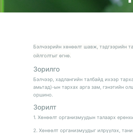
Бэлчээрийн хөнөөлт шавж, тэдгээрийн та
ойлголтыг өгнө.
Зорилго
Бэлчээр, хадлангийн талбайд ихээр тарх
амьтад)-ын тархах арга зам, гэнэтийн о
оршино.
Зорилт
1. Хөнөөлт организмуудын талаарх ерөнхи
2. Хөнөөлт организмуудыг илрүүлэх, тани