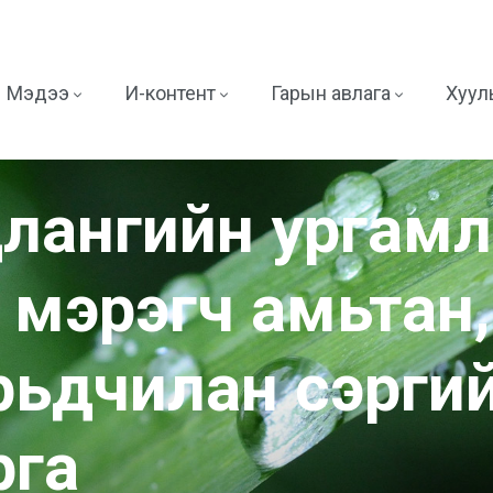
Мэдээ
И-контент
Гарын авлага
Хууль
лангийн ургамл
, мэрэгч амьтан,
рьдчилан сэргий
рга