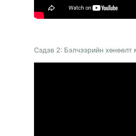
Сэдэв 2: Бэлчээрийн хөнөөлт 