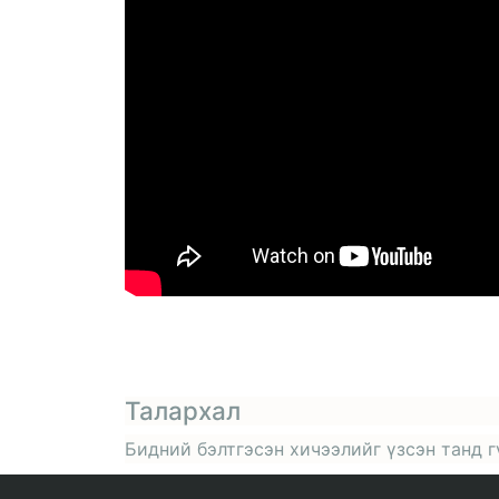
Талархал
Бидний бэлтгэсэн хичээлийг үзсэн танд г