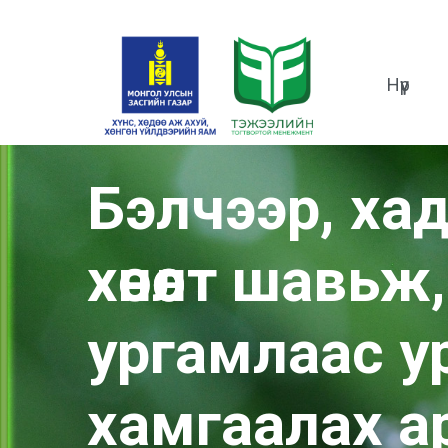
Нүүр
Бэлчээр, хад
хөнөөлт шавьж
ургамлаас у
хамгаалах а