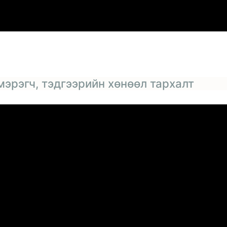
мэрэгч, тэдгээрийн хөнөөл тархалт