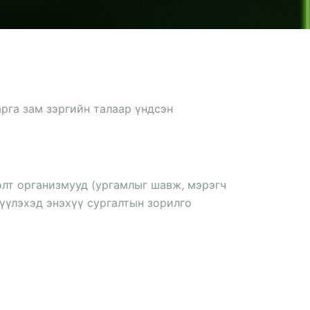
арга зам зэргийн талаар үндсэн
өлт организмууд (ургамлыг шавж, мэрэгч
дүүлэхэд энэхүү сургалтын зорилго