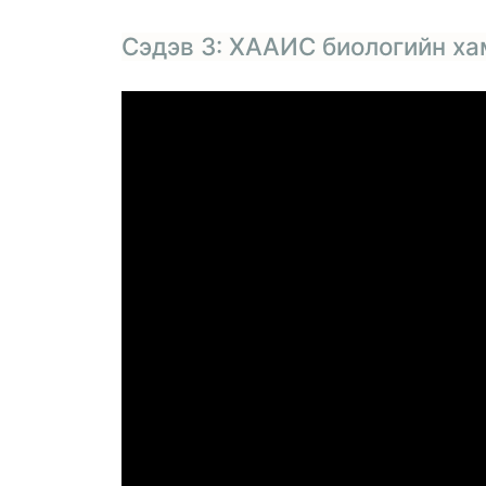
Сэдэв 3: ХААИС биологийн х