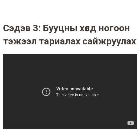
Сэдэв 3: Бууцны хөлд ногоон
тэжээл тариалах сайжруулах