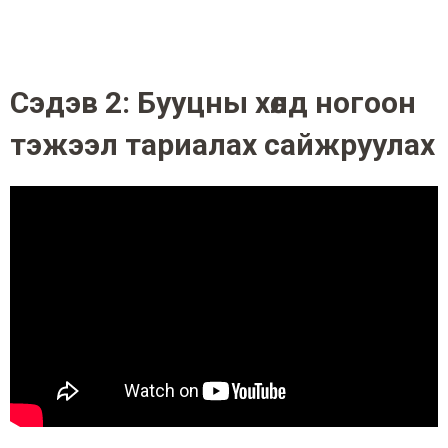
Сэдэв 2: Бууцны хөлд ногоон
тэжээл тариалах сайжруулах