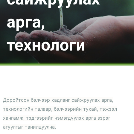
арга,
технологи
Доройтсон бэлчээр хадланг сайжруулах арга,
технологийн талаар, бэлчээрийн тухай, тэжээл
хангамж, тэдгээрийг нэмэгдүүлэх арга зэрэг
агуулгыг танилцуулна.