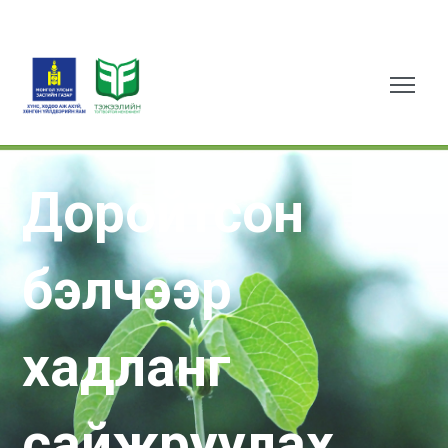
Доройтсон
бэлчээр
хадланг
сайжруулах