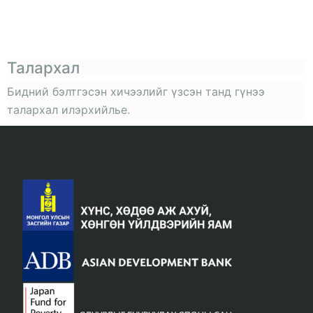
Талархал
Бидний бэлтгэсэн хичээлийг үзсэн танд гүнээ
талархал илэрхийлье.