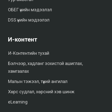
ОБЕГ үнийн мэдээлэл
DSS үнийн мэдээлэл
И-контент
И-Контентийн тухай
Бэлчээр, хадланг зохистой ашиглах,
хамгаалах
Малын тэжээл, түүний ангилал
Хөрс судлал, хөрсний хэв шинж
eLearning