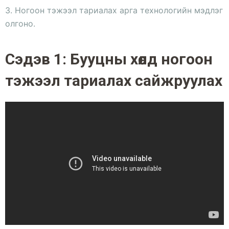
3. Ногоон тэжээл тариалах арга технологийн мэдлэг
олгоно.
Сэдэв 1: Бууцны хөлд ногоон
тэжээл тариалах сайжруулах