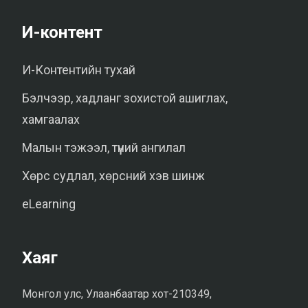
И-контент
И-Контентийн тухай
Бэлчээр, хадланг зохистой ашиглах,
хамгаалах
Малын тэжээл, түүний ангилал
Хөрс судлал, хөрсний хэв шинж
eLearning
Хаяг
Монгол улс, Улаанбаатар хот-210349,