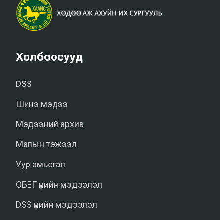
Холбоосууд
DSS
Шинэ мэдээ
Мэдээний архив
Малын тэжээл
Уур амьсгал
ОБЕГ үнийн мэдээлэл
DSS үнийн мэдээлэл