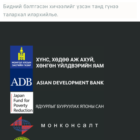
Бидний бэлтгэсэн хичээлийг үзсэн танд гүнээ
талархал илэрхийлье.