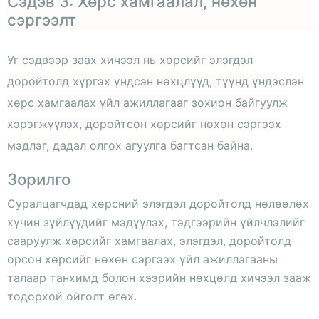
Сэдэв 3: Хөрс хамгаалал, нөхөн
сэргээлт
Уг сэдвээр заах хичээл нь хөрсийг элэгдэл
доройтолд хүргэх үндсэн нөхцлүүд, түүнд үндэслэн
хөрс хамгаалах үйл ажиллагааг зохион байгуулж
хэрэгжүүлэх, доройтсон хөрсийг нөхөн сэргээх
мэдлэг, дадал олгох агуулга багтсан байна.
Зорилго
Суралцагчдад хөрсний элэгдэл доройтолд нөлөөлөх
хүчин зүйлүүдийг мэдүүлэх, тэдгээрийн үйлчлэлийг
сааруулж хөрсийг хамгаалах, элэгдэл, доройтолд
орсон хөрсийг нөхөн сэргээх үйл ажиллагааны
талаар танхимд болон хээрийн нөхцөлд хичээл зааж
тодорхой ойголт өгөх.