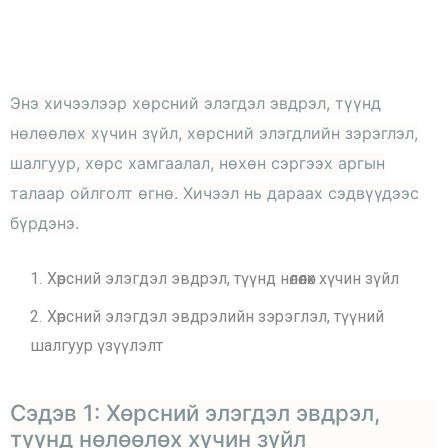
Энэ хичээлээр хөрсний элэгдэл эвдрэл, түүнд
нөлөөлөх хүчин зүйл, хөрсний элэгдлийн зэрэглэл,
шалгуур, хөрс хамгаалал, нөхөн сэргээх аргын
талаар ойлголт өгнө. Хичээл нь дараах сэдвүүдээс
бүрдэнэ.
Хөрсний элэгдэл эвдрэл, түүнд нөлөөлөх хүчин зүйл
Хөрсний элэгдэл эвдрэлийн зэрэглэл, түүний
шалгуур үзүүлэлт
Сэдэв 1: Хөрсний элэгдэл эвдрэл,
түүнд нөлөөлөх хүчин зүйл