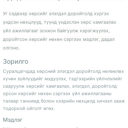
Уг сэдвээр хөрсийг элэгдэл доройтолд хүргэх
үндсэн нөхцлүүд, түүнд үндэслэн хөрс хамгаалах
үйл ажиллагааг зохион байгуулж хэрэгжүүлэх,
доройтсон хөрсийг нөхөн сэргээх мэдлэг, дадал
олгоно.
Зорилго
Суралцагчдад хөрсний элэгдэл доройтолд нөлөөлөх
хүчин зүйлүүдийг мэдүүлэх, тэдгээрийн үйлчлэлийг
сааруулж хөрсийг хамгаалах, элэгдэл, доройтолд
орсон хөрсийг нөхөн сэргээх үйл ажиллагааны
талаар танхимд болон хээрийн нөхцөлд хичээл зааж
тодорхой ойголт өгөх.
Мэдлэг