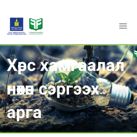
Хөрс хамгаалал
нөхөн сэргээх
арга