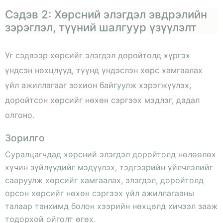
Сэдэв 2: Хөрсний элэгдэл эвдрэлийн
зэрэглэл, түүний шалгуур үзүүлэлт
Уг сэдвээр хөрсийг элэгдэл доройтолд хүргэх
үндсэн нөхцлүүд, түүнд үндэслэн хөрс хамгаалах
үйл ажиллагааг зохион байгуулж хэрэгжүүлэх,
доройтсон хөрсийг нөхөн сэргээх мэдлэг, дадал
олгоно.
Зорилго
Суралцагчдад хөрсний элэгдэл доройтолд нөлөөлөх
хүчин зүйлүүдийг мэдүүлэх, тэдгээрийн үйлчлэлийг
сааруулж хөрсийг хамгаалах, элэгдэл, доройтолд
орсон хөрсийг нөхөн сэргээх үйл ажиллагааны
талаар танхимд болон хээрийн нөхцөлд хичээл зааж
тодорхой ойголт өгөх.