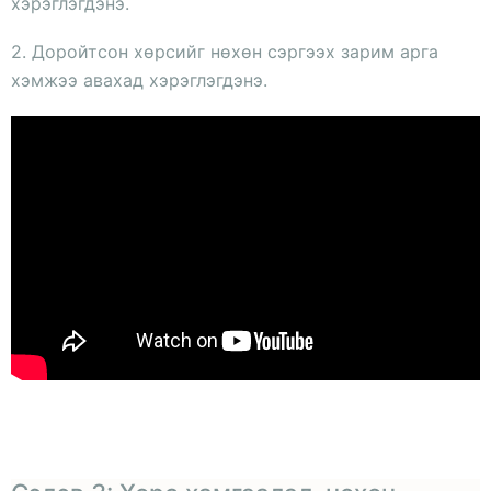
хэрэглэгдэнэ.
2. Доройтсон хөрсийг нөхөн сэргээх зарим арга
хэмжээ авахад хэрэглэгдэнэ.