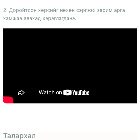
2. Доройтсон хөрсийг нөхөн сэргээх зарим арга
хэмжээ авахад хэрэглэгдэнэ.
Талархал