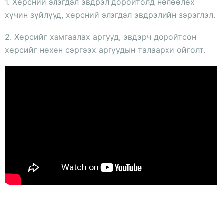
1. Хөрсний элэгдэл эвдрэл доройтолд нөлөөлөх
хүчин зүйлүүд, хөрсний элэгдэл эвдрэлийн зэрэглэл.
2. Хөрсийг хамгаалах аргууд, эвдэрч доройтсон
хөрсийг нөхөн сэргээх аргуудын талаархи ойголт.