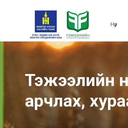
Нүүр
Тэжээлийн н
арчлах, хур