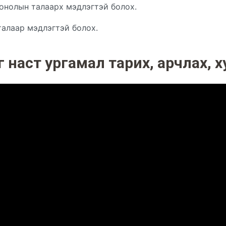
 онолын талаарх мэдлэгтэй болох.
талаар мэдлэгтэй болох.
 наст ургамал тарих, арчлах, х