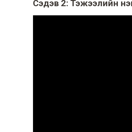
Сэдэв 2: Тэжээлийн нэг