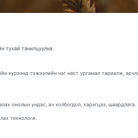
йн тухай танилцуулна.
н хүрээнд тэжээлийн нэг наст ургамал тариалж, арчла
алах онолын үндэс, ач холбогдол, хэрэгцээ, шаардлага.
лах технологи.