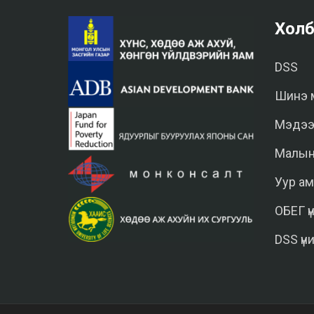
Холб
DSS
Шинэ 
Мэдээ
Малын
Уур ам
ОБЕГ ү
DSS үн