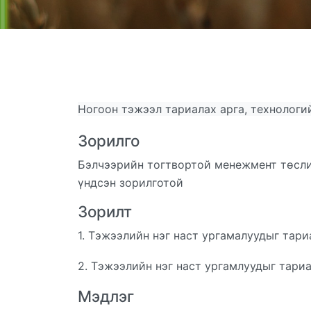
Ногоон тэжээл тариалах арга, технологи
Зорилго
Бэлчээрийн тогтвортой менежмент төслий
үндсэн зорилготой
Зорилт
1. Тэжээлийн нэг наст ургамалуудыг тари
2. Тэжээлийн нэг наст ургамлуудыг тариа
Мэдлэг