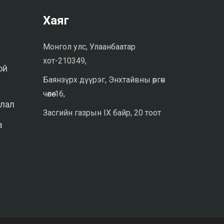
Хаяг
Монгол улс, Улаанбаатар
хот-210349,
ой
Баянзүрх дүүрэг, Энхтайвны өргөн
чөлөө-16,
илал
Засгийн газрын IX байр, 20 тоот
в