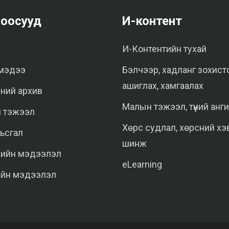
оосууд
И-контент
И-Контентийн тухай
мэдээ
Бэлчээр, хадланг зохист
ашиглах, хамгаалах
ний архив
Малын тэжээл, түүний анг
 тэжээл
Хөрс судлал, хөрсний хэ
ьсгал
шинж
нийн мэдээлэл
eLearning
ийн мэдээлэл