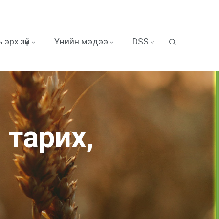
 эрх зүй
Үнийн мэдээ
DSS
 тарих,