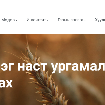
Мэдээ
И-контент
Гарын авлага
Хууль
эг наст ургамал
аах