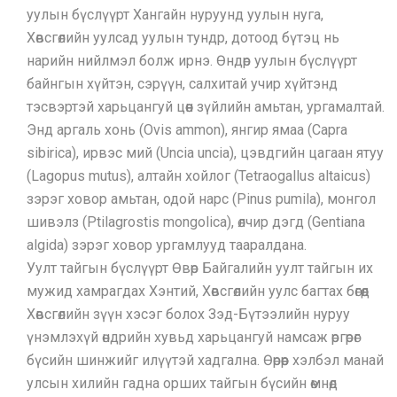
уулын бүслүүрт Хангайн нуруунд уулын нуга,
Хөвсгөлийн уулсад уулын тундр, дотоод бүтэц нь
нарийн нийлмэл болж ирнэ. Өндөр уулын бүслүүрт
байнгын хүйтэн, сэрүүн, салхитай учир хүйтэнд
тэсвэртэй харьцангуй цөөн зүйлийн амьтан, ургамалтай.
Энд аргаль хонь (Ovis ammon), янгир ямаа (Capra
sibirica), ирвэс мий (Uncia uncia), цэвдгийн цагаан ятуу
(Lagopus mutus), алтайн хойлог (Tetraogallus altaicus)
зэрэг ховор амьтан, одой нарс (Pinus pumila), монгол
шивэлз (Ptilagrostis mongolica), өлчир дэгд (Gentiana
algida) зэрэг ховор ургамлууд тааралдана.
Уулт тайгын бүслүүрт Өвөр Байгалийн уулт тайгын их
мужид хамрагдах Хэнтий, Хөвсгөлийн уулс багтах бөгөөд
Хөвсгөлийн зүүн хэсэг болох Зэд-Бүтээлийн нуруу
үнэмлэхүй өндрийн хувьд харьцангуй намсаж өргөрөг
бүсийн шинжийг илүүтэй хадгална. Өөрөөр хэлбэл манай
улсын хилийн гадна орших тайгын бүсийн өмнөд