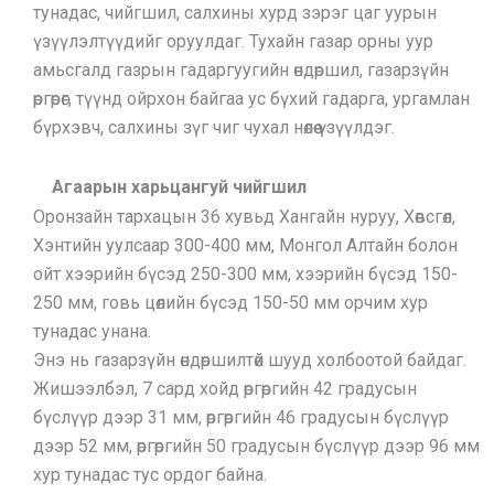
тунадас, чийгшил, салхины хурд зэрэг цаг уурын
үзүүлэлтүүдийг оруулдаг. Тухайн газар орны уур
амьсгалд газрын гадаргуугийн өндөршил, газарзүйн
өргөрөг, түүнд ойрхон байгаа ус бүхий гадарга, ургамлан
бүрхэвч, салхины зүг чиг чухал нөлөө үзүүлдэг.
Агаарын харьцангуй чийгшил
Оронзайн тархацын 36 хувьд Хангайн нуруу, Хөвсгөл,
Хэнтийн уулсаар 300-400 мм, Монгол Алтайн болон
ойт хээрийн бүсэд 250-300 мм, хээрийн бүсэд 150-
250 мм, говь цөлийн бүсэд 150-50 мм орчим хур
тунадас унана.
Энэ нь газарзүйн өндөршилтөй шууд холбоотой байдаг.
Жишээлбэл, 7 сард хойд өргөргийн 42 градусын
бүслүүр дээр 31 мм, өргөргийн 46 градусын бүслүүр
дээр 52 мм, өргөргийн 50 градусын бүслүүр дээр 96 мм
хур тунадас тус ордог байна.