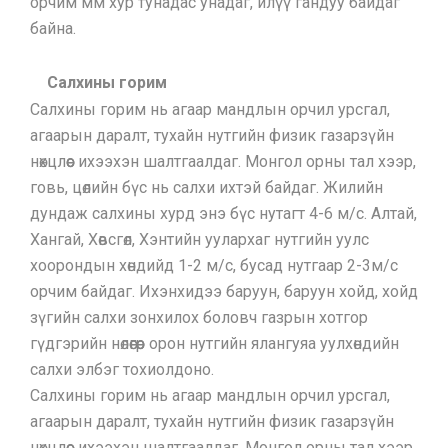
орчим мм хур тунадас унадаг, илүү гандуу байдаг
байна.
Салхины горим
Салхины горим нь агаар мандлын орчил урсгал,
агаарын даралт, тухайн нутгийн физик газарзүйн
нөхцлөөс ихээхэн шалтгаалдаг. Монгол орны тал хээр,
говь, цөлийн бүс нь салхи ихтэй байдаг. Жилийн
дундаж салхины хурд энэ бүс нутагт 4-6 м/с. Алтай,
Хангай, Хөвсгөл, Хэнтийн уулархаг нутгийн уулс
хоорондын хөндийд 1-2 м/с, бусад нутгаар 2-3м/с
орчим байдаг. Ихэнхидээ баруун, баруун хойд, хойд
зүгийн салхи зонхилох боловч газрын хотгор
гүдгэрийн нөлөөгөөр орон нутгийн ялангуяа уулхөндийн
салхи элбэг тохиолдоно.
Салхины горим нь агаар мандлын орчил урсгал,
агаарын даралт, тухайн нутгийн физик газарзүйн
нөхцлөөс ихээхэн шалтгаалдаг. Монгол орны тал хээр,