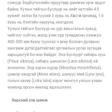
сэжүүр ЗэдБүтээлийн нуруугаар дамжин орж ирдэг
байна. Уулын тайгын бүслүүр нь нийт нутгийн 4.5
хувийг эзлэх ба түүний 3 хувь нь Хөвсгөл орчимд, 1.5
хувь нь Хэнтийн нуруунд ноогдоно.
Уулын тайгын бүслүүр нь уур амьсгалын хувьд
чийглэг хүйтэн, жилд унах хур тунадасны хэмжээ
400-500 мм буюу түүнээс ч ахиу боловч дулааны
хангамж дутагдалтайгаас ургамлын ургах хугацаа
харьцангуй богино байдаг. Энэ бүслүүрт сибирь хуш
(Pinus sibirica), сибирь шинэсэн (Larix sibirica) ой
зонхилно. Энд хүрэн хүдэр (Moschus moschiferus),
шивэр хандгай (Alces alces), шилүүс мий (Lynx lynx),
голын халиу (Lutra lutra) зэрэг монгол улсын улаан
номонд орсон амьтад идээшлэнэ.
Хөрсний хэв шинж