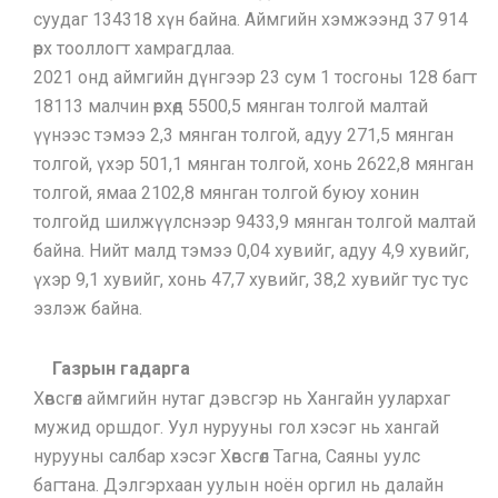
суудаг 134318 хүн байна. Аймгийн хэмжээнд 37 914
өрх тооллогт хамрагдлаа.
2021 онд аймгийн дүнгээр 23 сум 1 тосгоны 128 багт
18113 малчин өрхөд 5500,5 мянган толгой малтай
үүнээс тэмээ 2,3 мянган толгой, адуу 271,5 мянган
толгой, үхэр 501,1 мянган толгой, хонь 2622,8 мянган
толгой, ямаа 2102,8 мянган толгой буюу хонин
толгойд шилжүүлснээр 9433,9 мянган толгой малтай
байна. Нийт малд тэмээ 0,04 хувийг, адуу 4,9 хувийг,
үхэр 9,1 хувийг, хонь 47,7 хувийг, 38,2 хувийг тус тус
эзлэж байна.
Газрын гадарга
Хөвсгөл аймгийн нутаг дэвсгэр нь Хангайн уулархаг
мужид оршдог. Уул нурууны гол хэсэг нь хангай
нурууны салбар хэсэг Хөвсгөл Тагна, Саяны уулс
багтана. Дэлгэрхаан уулын ноён оргил нь далайн