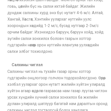
говь, цөлийн бүс нь салхи ихтэй байдаг. Жилийн
дундаж салхины хурд энэ бүс нутагт 4-6 м/с. Алтай,
Хангай, Хөвсгөл, Хэнтийн уулархаг нутгийн уулс
хоорондын хөндийд 1-2 м/с, бусад нутгаар 2-3м/с
орчим байдаг. Ихэнхидээ баруун, баруун хойд, хойд
зүгийн салхи зонхилох боловч газрын хотгор
гүдгэрийн нөлөөгөөр орон нутгийн ялангуяа уулхөндийн
салхи элбэг тохиолдоно.
Салхины чиглэл
Салхины чиглэл нь тухайн газар орны хотгор
гүдгэрийн онцлогоор голчлон тодорхойлогдоно. Өөрөөр
хэлбэл уулархаг орон нутагт жилийн хүйтэн улиралд
хүйтэн агаар өндөрлөг газраасаа нам газар луугаа чиглэн
урсах хүндийн хүчний салхи зонхилох ба жилийн
дулаан улиралд шатлуур багатай нам даралтын оронд
салхины чиглэл тогтворгүй болох хандлага