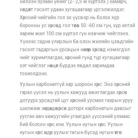
нилээн зузаан үеийг (2- 2,5 м хүртэлх ) хамарч,
хөлдөлт гэсэлт удаан хугацаагаар үргэлжилдэг.
Хөрсний чийгийн гол эх үүсвэр нь болох хур
борооны ус хөрсөнд гол төлөв 50 -60 см гүн, хур ихтэй
зарим жил 100 см хүртэл гүн нэвчиж чийглэнэ.
Үүнээс гадна улирлын ба олон жилийн цэвдгийн
гэсэлт гадаргын урсацын нөлөөгөөр хөрсөнд нэмэгдэл
чийг хуримтлагдах, хөрсний гүнд түр хугацаагаар
хэт чийглэг нөхцөл бүрдэх явдал заримдаа
тохиолдоно.
Уулын карбонатгүй хар шороон хөрс: Энэ хөрсний
гарал үүсэл нь уулын хажууд ажиглагдах хөрсөн
дотуурх урсацтай цуг хөрсний уусмал газрын уруу
шилжиж зөөгдөхдөө хөрсөн доторх карбонатын давсыг
уусган авч хажуугийн угаагдал үүссэний улмаас
бий болсон хөрс юм. Уулын нугын хөрс: Уулын
нугын хөрс өндөр уулын тагын бүсэд нугын өтгөн