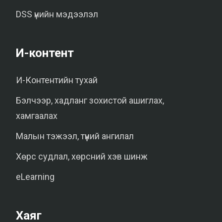
DSS үнийн мэдээлэл
И-контент
И-Контентийн тухай
Бэлчээр, хадланг зохистой ашиглах,
хамгаалах
Малын тэжээл, түүний ангилал
Хөрс судлал, хөрсний хэв шинж
eLearning
Хаяг