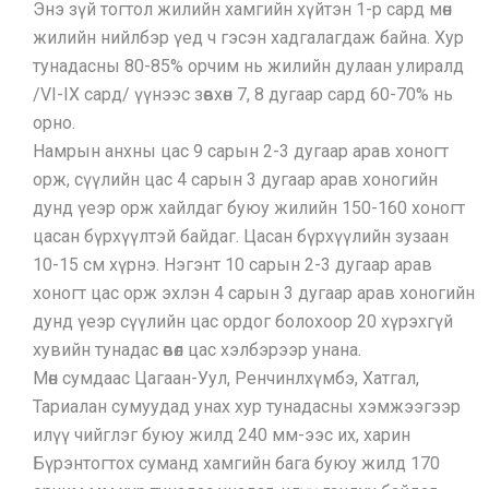
Энэ зүй тогтол жилийн хамгийн хүйтэн 1-р сард мөн
жилийн нийлбэр үед ч гэсэн хадгалагдаж байна. Хур
тунадасны 80-85% орчим нь жилийн дулаан улиралд
/VI-IX сард/ үүнээс зөвхөн 7, 8 дугаар сард 60-70% нь
орно.
Намрын анхны цас 9 сарын 2-3 дугаар арав хоногт
орж, сүүлийн цас 4 сарын 3 дугаар арав хоногийн
дунд үеэр орж хайлдаг буюу жилийн 150-160 хоногт
цасан бүрхүүлтэй байдаг. Цасан бүрхүүлийн зузаан
10-15 см хүрнэ. Нэгэнт 10 сарын 2-3 дугаар арав
хоногт цас орж эхлэн 4 сарын 3 дугаар арав хоногийн
дунд үеэр сүүлийн цас ордог болохоор 20 хүрэхгүй
хувийн тунадас өвөл цас хэлбэрээр унана.
Мөн сумдаас Цагаан-Уул, Ренчинлхүмбэ, Хатгал,
Тариалан сумуудад унах хур тунадасны хэмжээгээр
илүү чийглэг буюу жилд 240 мм-ээс их, харин
Бүрэнтогтох суманд хамгийн бага буюу жилд 170