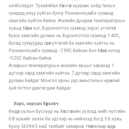
хэлбэлздэг. Тухайлбал Хөвсгөл нуураас хойд талын
сумдад илүү хүйтэн буюу Ренчинлхүмбэ суманд
хамгийн хүйтэн байна. Жилийн дундаж температурын
хувьд Мөрөн хот, Бүрэнтогтох суманд эерэг утгатай
буюу хамгийн дулаан нь Бүрэнтогтох суманд 1.40С,
бусад сумуудад сөрөг утгатай ба хамгийн хүйтэн нь
Ренчинлхүмбэ суманд -7.90С байсан бол Мөрөн хотод
-0.20С байсан байна.
Агаарын температурын жилийн явцыг харахад 1
дүгээр сард хамгийн хүйтэн, 7 дугаар сард хамгийн
дулаан байдаг Монгол орны уур амьсгалын ерөнхий
зүй тогтол давтагдаж байдаг.
Хөрс, хөрсөн бүрхэвч
Өндөр уулын бүслүүр нь Хөвсгөлийн уулсад нийт нутгийн
0.8 хувийг эзлэх ба эдгээр нь нийлээд бүгд 3.6 хувь
буюу 56394.0 км2 талбайг хамарна. Нөгөө талаар өндөр