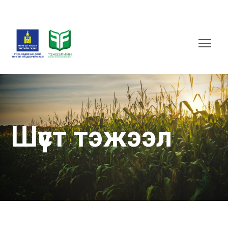
Шүүст тэжээл