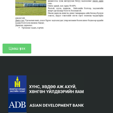
Цааш үзэх