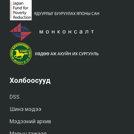
Холбоосууд
DSS
Шинэ мэдээ
Мэдээний архив
Малын тэжээл