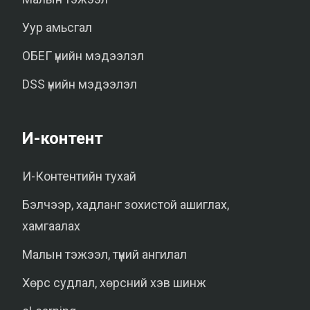
Уур амьсгал
ОБЕГ үнийн мэдээлэл
DSS үнийн мэдээлэл
И-контент
И-Контентийн тухай
Бэлчээр, хадланг зохистой ашиглах,
хамгаалах
Малын тэжээл, түүний ангилал
Хөрс судлал, хөрсний хэв шинж