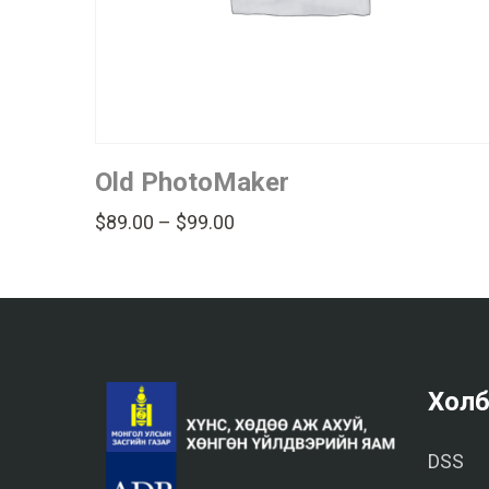
Old PhotoMaker
$
89.00
–
$
99.00
Холб
DSS