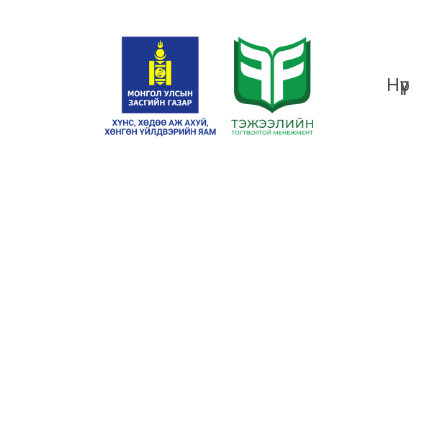
Нүүр
maker