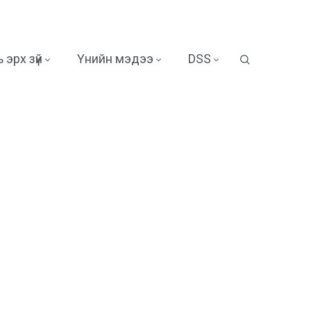
 эрх зүй
Үнийн мэдээ
DSS