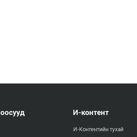
оосууд
И-контент
И-Контентийн тухай