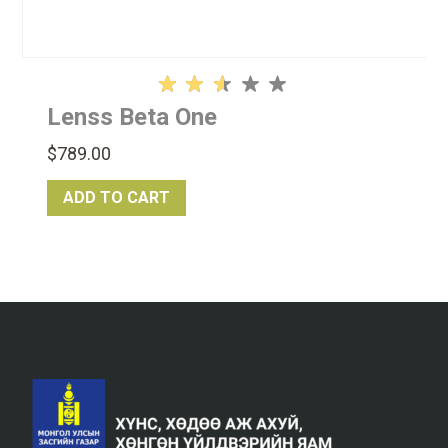
Rated
Lenss Beta One
2.51
out
$
789.00
of
5
ADD TO CART