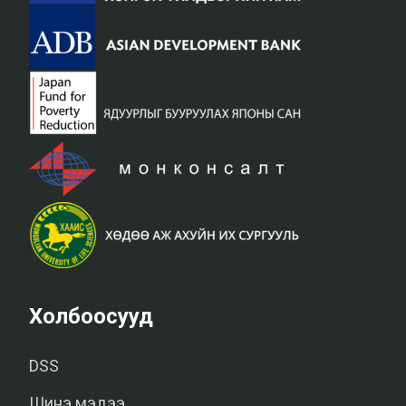
Холбоосууд
DSS
Шинэ мэдээ