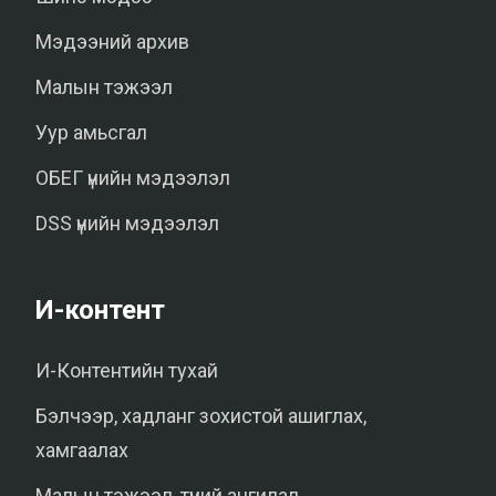
Мэдээний архив
Малын тэжээл
Уур амьсгал
ОБЕГ үнийн мэдээлэл
DSS үнийн мэдээлэл
И-контент
И-Контентийн тухай
Бэлчээр, хадланг зохистой ашиглах,
хамгаалах
Малын тэжээл, түүний ангилал