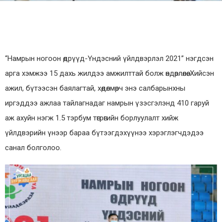
“Намрын ногоон өдрүүд-Үндэсний үйлдвэрлэл 2021” нэгдсэн
арга хэмжээ 15 дахь жилдээ амжилттай болж өндөрлөлөө. Хийсэн
ажил, бүтээсэн баялагтай, хөдөлмөрч энэ салбарынхны
иргэддээ ажлаа тайлагнадаг намрын үзэсгэлэнд 410 гаруй
аж ахуйн нэгж 1.5 тэрбум төгрөгийн борлуулалт хийж
үйлдвэрийн үнээр бараа бүтээгдэхүүнээ хэрэглэгчдэдээ
санал болголоо.