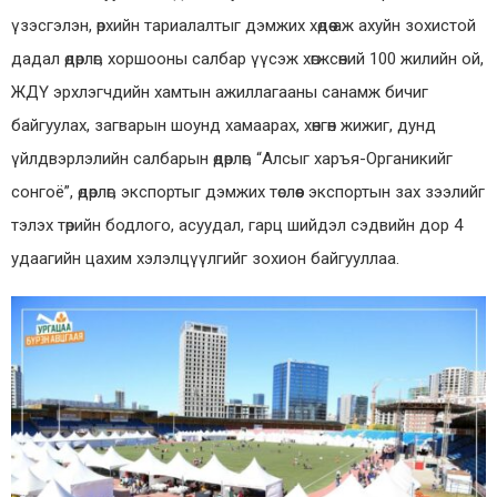
үзэсгэлэн, өрхийн тариалалтыг дэмжих хөдөө аж ахуйн зохистой
дадал өдөрлөг, хоршооны салбар үүсэж хөгжсөний 100 жилийн ой,
ЖДҮ эрхлэгчдийн хамтын ажиллагааны санамж бичиг
байгуулах, загварын шоунд хамаарах, хөнгөн жижиг, дунд
үйлдвэрлэлийн салбарын өдөрлөг, “Алсыг харъя-Органикийг
сонгоё”, өдөрлөг, экспортыг дэмжих төслөөс экспортын зах зээлийг
тэлэх төрийн бодлого, асуудал, гарц шийдэл сэдвийн дор 4
удаагийн цахим хэлэлцүүлгийг зохион байгууллаа.