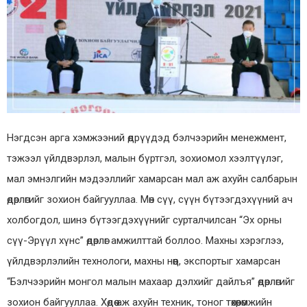
Нэгдсэн арга хэмжээний өдрүүдэд бэлчээрийн менежмент,
тэжээл үйлдвэрлэл, малын бүртгэл, зохиомол хээлтүүлэг,
мал эмнэлгийн мэдээллийг хамарсан мал аж ахуйн салбарын
өдөрлөгийг зохион байгууллаа. Мөн сүү, сүүн бүтээгдэхүүний ач
холбогдол, шинэ бүтээгдэхүүнийг сурталчилсан “Эх орны
сүү-Эрүүл хүнс” өдөрлөг амжилттай боллоо. Махны хэрэглээ,
үйлдвэрлэлийн технологи, махны нөөц, экспортыг хамарсан
“Бэлчээрийн монгол малын махаар дэлхийг дайлъя” өдөрлөгийг
зохион байгууллаа. Хөдөө аж ахуйн техник, тоног төхөөрөмжийн