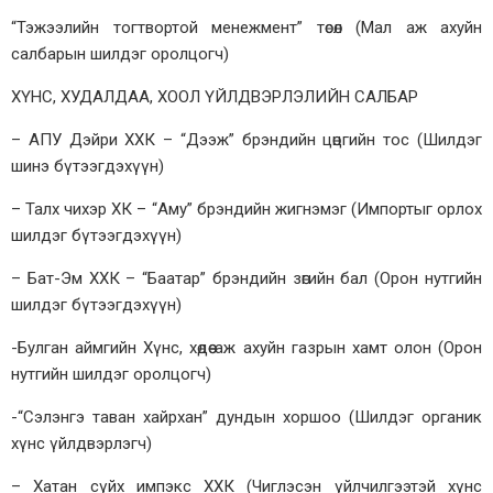
“Тэжээлийн тогтвортой менежмент” төсөл (Мал аж ахуйн
салбарын шилдэг оролцогч)
ХҮНС, ХУДАЛДАА, ХООЛ ҮЙЛДВЭРЛЭЛИЙН САЛБАР
– АПУ Дэйри ХХК – “Дээж” брэндийн цөцгийн тос (Шилдэг
шинэ бүтээгдэхүүн)
– Талх чихэр ХК – “Аму” брэндийн жигнэмэг (Импортыг орлох
шилдэг бүтээгдэхүүн)
– Бат-Эм ХХК – “Баатар” брэндийн зөгийн бал (Орон нутгийн
шилдэг бүтээгдэхүүн)
-Булган аймгийн Хүнс, хөдөө аж ахуйн газрын хамт олон (Орон
нутгийн шилдэг оролцогч)
-“Сэлэнгэ таван хайрхан” дундын хоршоо (Шилдэг органик
хүнс үйлдвэрлэгч)
– Хатан сүйх импэкс ХХК (Чиглэсэн үйлчилгээтэй хүнс