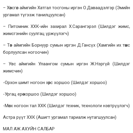
– Хөвсгөл аймгийн Хатгал тосгоны иргэн О.Даваадэлгэр (Эмийн
ургамал түгээж танилцуулсан)
– Питомник ХХК-ийн захирал Х.Сарангэрэл (Шилдэг жимс,
жимсгэнийн суулгац үржүүлэгч)
– Төв аймгийн Борнуур сумын иргэн Д.Гансүх (Хамгийн их төмс
борлуулсан ногоочин)
– Увс аймгийн Улаангом сумын иргэн Ж.Нэргүй (Шилдэг
жимсчин)
-Орхон шимт ногоон хөрс хоршоо (Шилдэг хоршоо)
-Ургац ерөө хоршоо (Шилдэг хоршоо)
-Мөнх ногоон тал ХХК (Шилдэг техник, технологи нэвтрүүлэгч)
Астра рүүт ХХК (Ашигт ургамал тариалж нутагшуулсан)
МАЛ АЖ АХУЙН САЛБАР