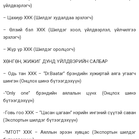
үйлдвэрлэгч)
– Цахиур ХХК (Шилдэг худалдаа эрхлэгч)
– Өлзий бэл ХХК (Шилдэг хоол, үйлдвэрлэл, үйлчилгээ
эрхлэгч)
– Жүр үр ХХК (Шилдэг оролцогч)
ХӨНГӨН, ЖИЖИГ ДУНД ҮЙЛДВЭРИЙН САЛБАР
– Одь тан ХХК – “Dr.Baatar” брэндийн хужиртай аяга угаагч
шингэн (Онцлох шинэ бүтээгдэхүүн)
-“Only one” брэндийн аялалын цүнх (Онцлох шинэ
бүтээгдэхүүн)
-Говь гоо ХХК – “Цасан цагаан” нэрийн ингэний сүүтэй саван
(Экспортын шилдэг бүтээгдэхүүн)
-“МТОТ” ХХК – Аяллын эрээн хувцас (Экспортын шилдэг