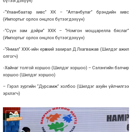
бүтээгдэхүүн)
-“Улаанбаатар хивс” ХК – “Алтанбулаг” брэндийн хивс
(Импортыг орлох онцлох бүтээгдэхүүн)
-“Сүүн зам дэйри” ХХК – “Номгон моццарелла бяслаг”
(Импортыг орлох онцлох бүтээгдэхүүн)
-“Янмал” ХХК-ийн ерөнхий захирал Д.Лхагважав (Шилдэг ажил
олгогч)
-Хайнаг толгой хоршоо (Шилдэг хоршоо) – Сэлэнгийн бэлчир
хоршоо (Шилдэг хоршоо)
– Гэрэл зургийн “Дурсамж” холбоо (Шилдэг ахуйн үйлчилгээ
эрхлэгч)