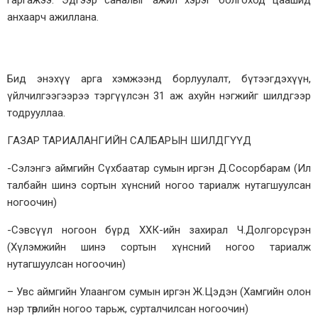
гаргажээ. Эдгээр саналыг ажил хэрэг болгоход цаашид
анхаарч ажиллана.
Бид энэхүү арга хэмжээнд борлуулалт, бүтээгдэхүүн,
үйлчилгээгээрээ тэргүүлсэн 31 аж ахуйн нэгжийг шилдгээр
тодрууллаа.
ГАЗАР ТАРИАЛАНГИЙН САЛБАРЫН ШИЛДГҮҮД
-Сэлэнгэ аймгийн Сүхбаатар сумын иргэн Д.Сосорбарам (Ил
талбайн шинэ сортын хүнсний ногоо тариалж нутагшуулсан
ногоочин)
-Сэвсүүл ногоон бүрд ХХК-ийн захирал Ч.Долгорсүрэн
(Хүлэмжийн шинэ сортын хүнсний ногоо тариалж
нутагшуулсан ногоочин)
– Увс аймгийн Улаангом сумын иргэн Ж.Цэдэн (Хамгийн олон
нэр төрлийн ногоо тарьж, сурталчилсан ногоочин)