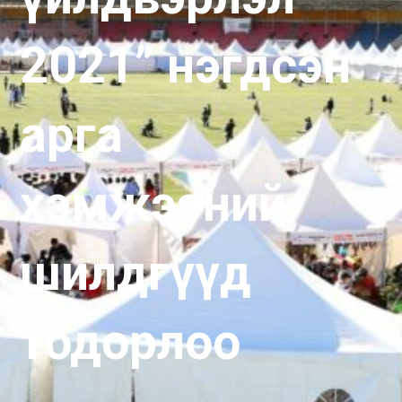
2021” нэгдсэн
арга
хэмжээний
шилдгүүд
тодорлоо