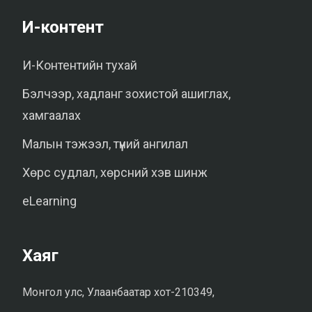
И-контент
И-Контентийн тухай
Бэлчээр, хадланг зохистой ашиглах,
хамгаалах
Малын тэжээл, түүний ангилал
Хөрс судлал, хөрсний хэв шинж
eLearning
Хаяг
Монгол улс, Улаанбаатар хот-210349,