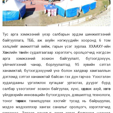
Тус арга хэмжээний үеэр салбарын эрдэм шинжилгээний
байгууллага, ТББ, аж ахуйн нэгжүүдийн хооронд 6 том
хэлцлийг амжилттай хийж, гарын үсэг зурлаа. ХХААХҮ-ийн
Хөгжлийн төвийн судалгаагаар хэрэглэгч, оролцогчид нэгдсэн
арга хэмжээний зохион байгуулалт, бүтээгдэхүүн,
үйлчилгээний чанар, борлуулалтад 95 хувийн сэтгэл
ханамжтай, бүтээгдэхүүний үнэ болон халдвар хамгааллын
дэглэмд сэтгэл ханамжтай байсан гэх дүн гарчээ. Үзэсгэлэн
худалдааны үргэлжлэх хугацааг уртасгах, дүүрэг бүрд
салбар үзэсгэлэнг зохион байгуулах, хүнс, хөдөө аж ахуй, хөнгөн
үйлдвэрийн инновацийн бүтээгдэхүүн, дэвшилтэд технологи,
тоног төхөөрөмж танилцуулах хэсгийг тусад нь байршуулах,
мэдээ мэдээллээр хангах саналыг оролцогч, хэрэглэгчид