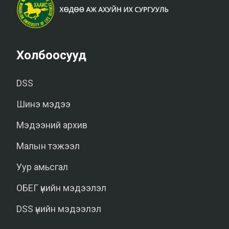
Холбоосууд
DSS
Шинэ мэдээ
Мэдээний архив
Малын тэжээл
Уур амьсгал
ОБЕГ үнийн мэдээлэл
DSS үнийн мэдээлэл