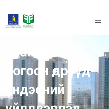
“Намрын
ногоон өдрүүд-
үндэсний
үйлдвэрлэл